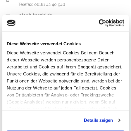
Telefax: 06181 42 40 946
info@h-kanzlei.de
Name
Diese Webseite verwendet Cookies
E-Mail
Diese Webseite verwendet Cookies Bei dem Besuch
dieser Webseite werden personenbezogene Daten
verarbeitet und Cookies auf Ihrem Endgerät gespeichert.
Unsere Cookies, die zwingend für die Bereitstellung der
Nachricht
Funktionen der Webseite notwendig sind, werden bei der
Nutzung der Webseite auf jeden Fall gesetzt. Cookies
von Drittanbietern für Analyse- oder Trackingzwecke
(Google Analytics) werden nur aktiviert, wenn Sie auf
“Cookies zulassen” klicken. Mehr dazu (einschließlich
der Möglichkeit, die Einwilligungserklärung zu widerrufen)
Details zeigen
erfahren Sie in unserer
Datenschutzerklärung
—
Impressum
.