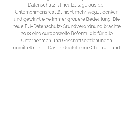
Datenschutz ist heutzutage aus der
Unternehmensrealität nicht mehr wegzudenken
und gewinnt eine immer größere Bedeutung. Die
neue EU-Datenschutz-Grundverordnung brachte
2018 eine europaweite Reform, die für alle
Unternehmen und Geschäftsbeziehungen
unmittelbar gilt. Das bedeutet neue Chancen und
Handlungsmöglichkeiten sowie teilweise erhöhte
Anforderungen. Entsprechend groß ist der Bedarf
nach zielgerichteter Analyse und bedarfsgerechter
Gestaltung mit Praxiserfahrung für die spezifischen
Bedürfnisse in Unternehmen. Darüber hinaus bietet
er Rechtsberatung in allen an den Datenschutz
grenzenden Rechtsgebieten.
MEHR ERFAHREN