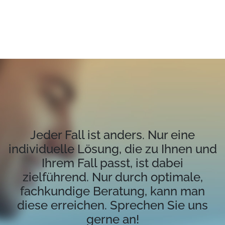
Jeder Fall ist anders. Nur eine
individuelle Lösung, die zu Ihnen und
Ihrem Fall passt, ist dabei
zielführend. Nur durch optimale,
fachkundige Beratung, kann man
diese erreichen. Sprechen Sie uns
gerne an!