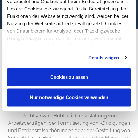
verarbeitet und Cookies auf Ihrem Endgerät gespeichert.
Unsere Cookies, die zwingend für die Bereitstellung der
Funktionen der Webseite notwendig sind, werden bei der
Nutzung der Webseite auf jeden Fall gesetzt. Cookies
von Drittanbietern für Analyse- oder Trackingzwecke
(Google Analytics) werden nur aktiviert, wenn Sie auf
“Cookies zulassen” klicken. Mehr dazu (einschließlich
der Möglichkeit, die Einwilligungserklärung zu widerrufen)
Kompetenzen
Details zeigen
erfahren Sie in unserer
Datenschutzerklärung
—
Impressum
.
Die Anwaltskanzlei Hohl ist spezialisiert auf Arbeits- und
Cookies zulassen
Datenschutzrecht. Wir betreuen Mandanten aus der der
Industrie, dem Dienstleistungsbereich, inhabergeführte
Unternehmen sowie Privatpersonen. Rechtsanwalt Hohl
Nur notwendige Cookies verwenden
berät Mandanten sowohl im kollektiven als auch im
individuellen Arbeitsrecht. Beispielsweise unterstützt
Rechtsanwalt Hohl bei der Gestaltung von
Arbeitsverträgen, der Formulierung von Kündigungen
und Betriebsratsanhörungen oder der Gestaltung von
Schichtplänen. Hierbei berät und vertritt er Mandanten